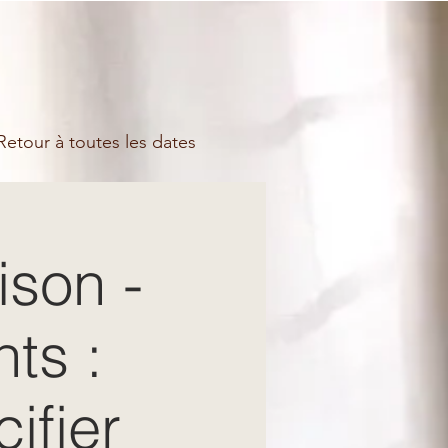
etour à toutes les dates
ison -
nts :
cifier