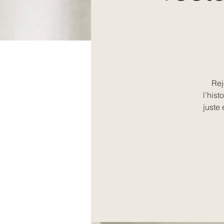
Rej
l’hist
juste 