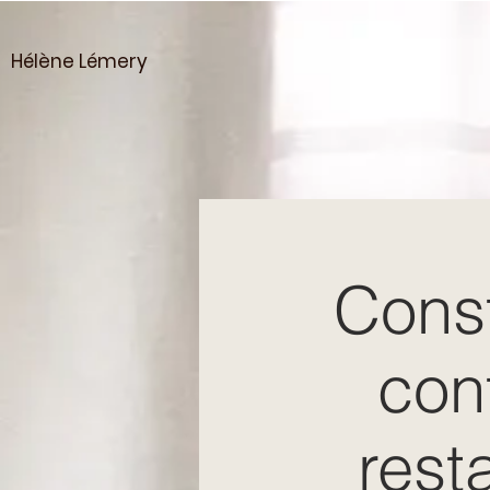
Hélène Lémery
Const
conf
resta