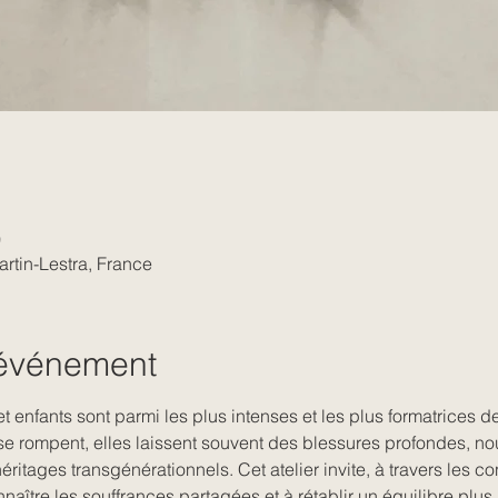
0
artin-Lestra, France
'événement
et enfants sont parmi les plus intenses et les plus formatrices de
se rompent, elles laissent souvent des blessures profondes, nou
tages transgénérationnels. Cet atelier invite, à travers les cons
naître les souffrances partagées et à rétablir un équilibre plus 