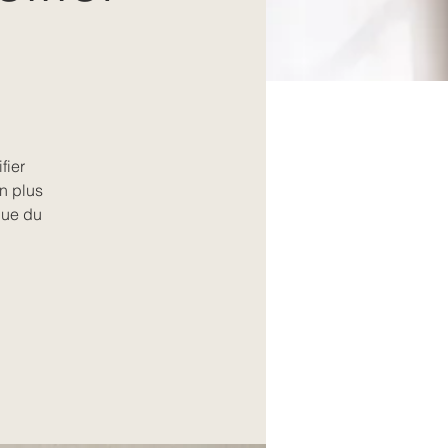
fier
on plus
gue du