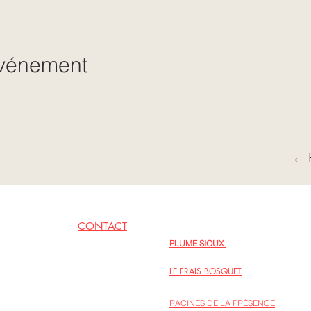
événement
← R
CONTACT
EN LIENS
PLUME SIOUX
06 62 79 09 77
Inspirations poétiques au fil des jours
LE FRAIS BOSQUET
Regards sur la vie intérieure, intégrer l
RACINES DE LA PRÉSENCE