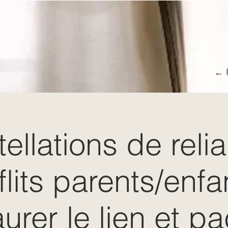
← R
ellations de relia
lits parents/enfa
urer le lien et pa