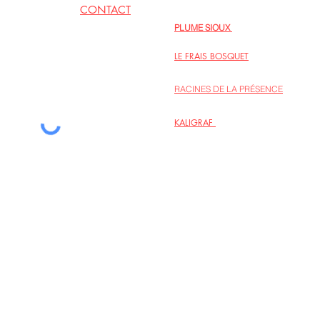
CONTACT
EN LIENS
PLUME SIOUX
06 62 79 09 77
Inspirations poétiques au fil des jours
LE FRAIS BOSQUET
Regards sur la vie intérieure, intégrer l
RACINES DE LA PRÉSENCE
Le site de l’association des personnes
KALIGRAF
La maison d’édition Kaligraf propose p
sur la spiritualité et la créativité.
la liste de diffusion
© Au coeur des liens 2022 - Hélène
Design -
kb.ema@wanadoo.fr
- Photo