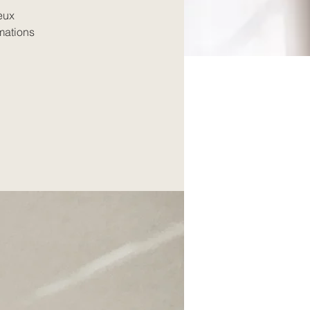
eux
mations