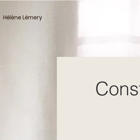
Hélène Lémery
Const