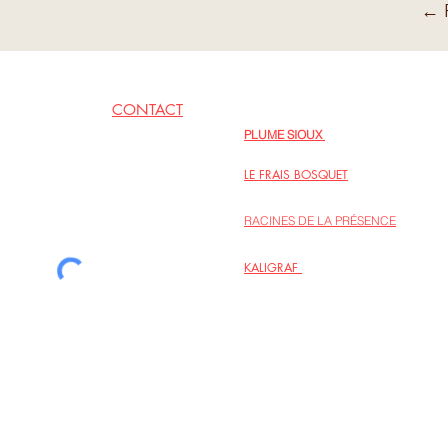
← R
CONTACT
EN LIENS
PLUME SIOUX
06 62 79 09 77
Inspirations poétiques au fil des jours
LE FRAIS BOSQUET
Regards sur la vie intérieure, intégrer l
RACINES DE LA PRÉSENCE
Le site de l’association des personnes
KALIGRAF
La maison d’édition Kaligraf propose p
sur la spiritualité et la créativité.
la liste de diffusion
© Au coeur des liens 2022 - Hélène
Design -
kb.ema@wanadoo.fr
- Photo