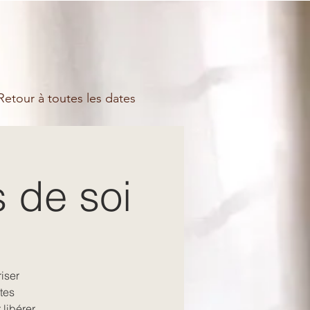
etour à toutes les dates
s de soi
riser
tes
 libérer