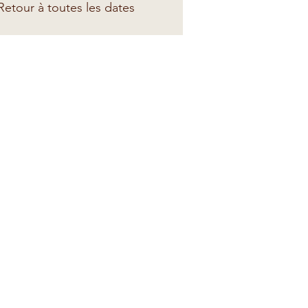
etour à toutes les dates
a spiritualité à la vie quotidienne
 reliées à mes enseignements
lusieurs ouvrages
 C. Wangmo
s © Karine Barbier