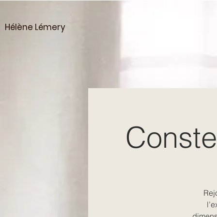
Hélène Lémery
Constel
Rejo
l’
dimensi