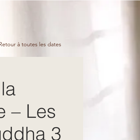
etour à toutes les dates
la
e – Les
uddha 3