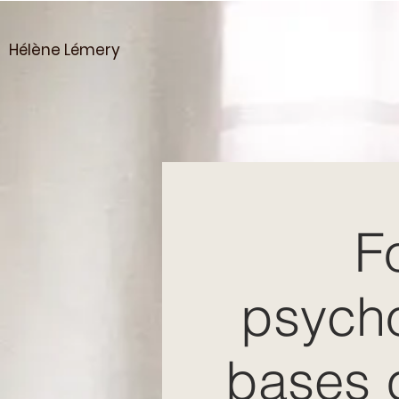
Hélène Lémery
F
psycho
bases 