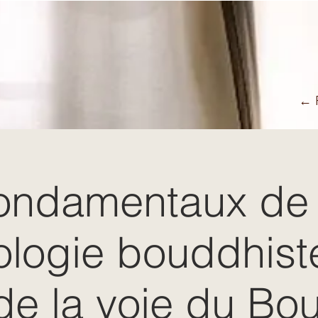
← R
ondamentaux de 
logie bouddhist
de la voie du Bo