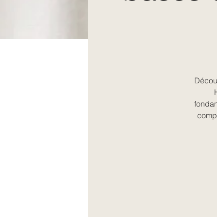
Découv
fondam
compa