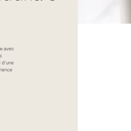
te avec
s
l d’une
rience