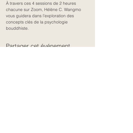
À travers ces 4 sessions de 2 heures 
chacune sur Zoom, Hélène C. Wangmo 
vous guidera dans l’exploration des 
concepts clés de la psychologie 
bouddhiste. 
Partager cet événement
← Retour à toutes les dates
CONTACT
06 62 79 09 77