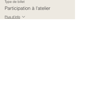
Type de billet
Participation à l'atelier
Plus d'info
Prix
65,00 €
Partager cet événement
← Retour à toutes les dates