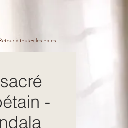
etour à toutes les dates
 sacré
étain -
andala