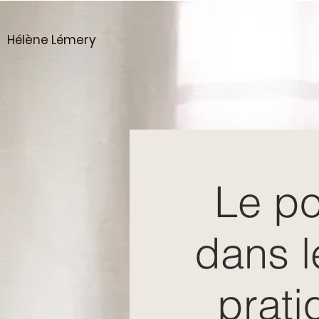
Hélène Lémery
Le po
dans l
prati