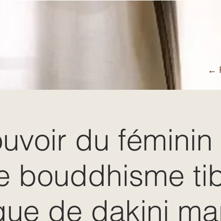
← R
uvoir du féminin
e bouddhisme tib
que de dakini m