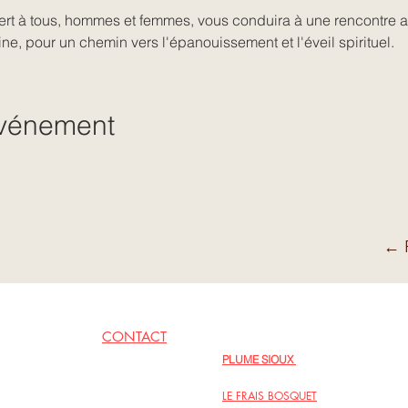
ert à tous, hommes et femmes, vous conduira à une rencontre a
ine, pour un chemin vers l'épanouissement et l'éveil spirituel.
événement
← R
CONTACT
EN LIENS
PLUME SIOUX
06 62 79 09 77
Inspirations poétiques au fil des jours
LE FRAIS BOSQUET