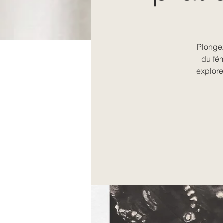
Plongez
du fém
explorez