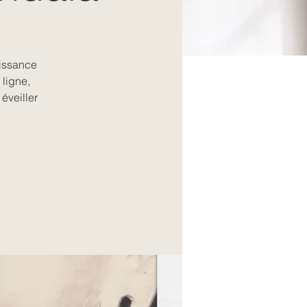
uissance
 ligne,
 éveiller