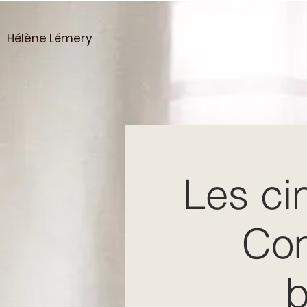
Hélène Lémery
Les ci
Com
b