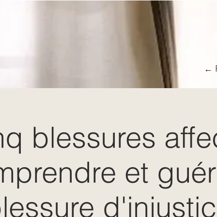
← R
nq blessures affec
prendre et guéri
lessure d'injusti