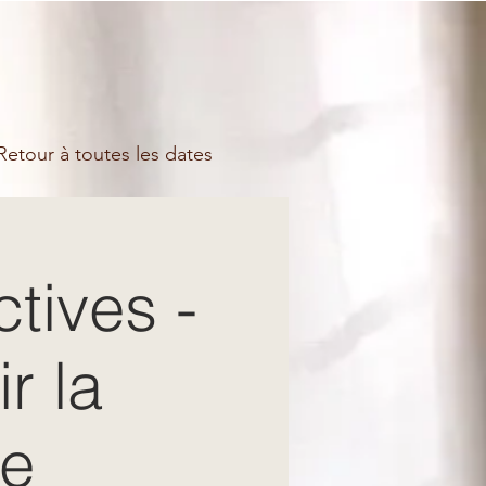
etour à toutes les dates
tives -
r la
ce