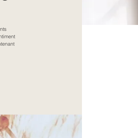
nts
ntiment
ntenant