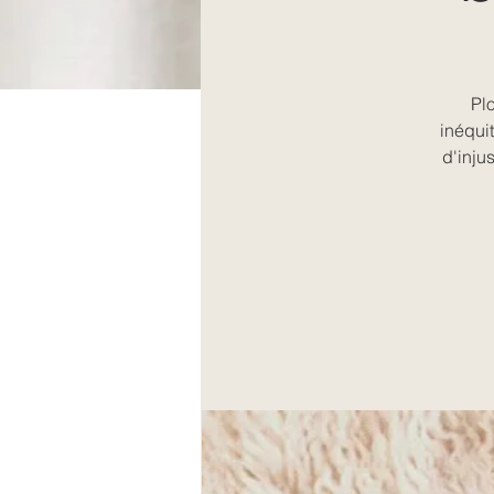
Plo
inéqui
d'inju