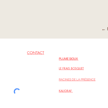
← R
CONTACT
EN LIENS
PLUME SIOUX
06 62 79 09 77
Inspirations poétiques au fil des jours
LE FRAIS BOSQUET
Regards sur la vie intérieure, intégrer l
RACINES DE LA PRÉSENCE
Le site de l’association des personnes
KALIGRAF
La maison d’édition Kaligraf propose p
sur la spiritualité et la créativité.
la liste de diffusion
© Au coeur des liens 2022 - Hélène