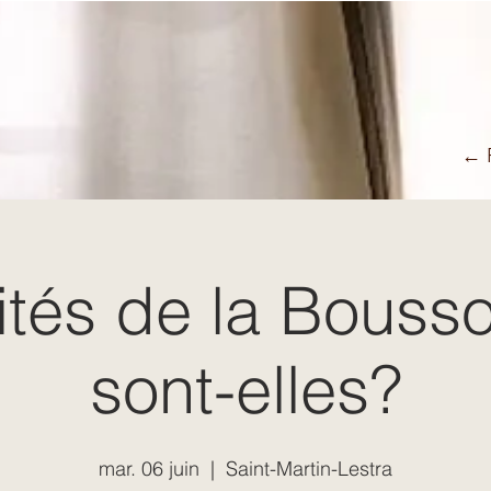
← R
ités de la Bousso
sont-elles?
mar. 06 juin
  |  
Saint-Martin-Lestra