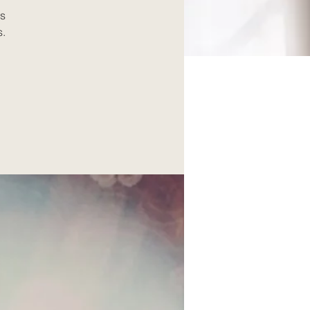
es
s.