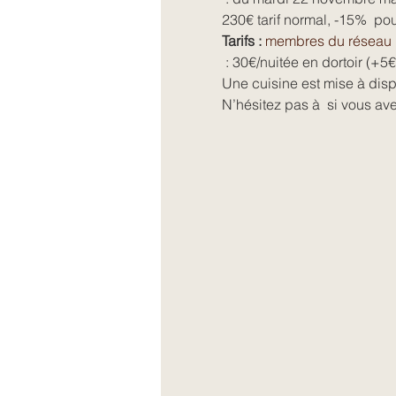
230€ tarif normal, -15%  pou
Tarifs : 
membres du réseau 
 : 30€/nuitée en dortoir (+5€/nuit pour chauffage). Les participants sont autonomes pour les repas et l'intendance. 
Une cuisine est mise à dispo
N’hésitez pas à 
 si vous av