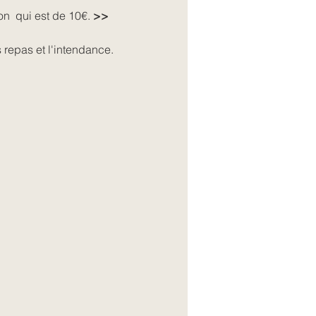
on 
 qui est de 10€. 
>> 