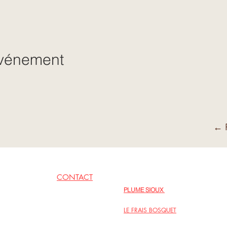
événement
← R
CONTACT
EN LIENS
PLUME SIOUX
06 62 79 09 77
Inspirations poétiques au fil des jours
LE FRAIS BOSQUET
Regards sur la vie intérieure, intégrer l