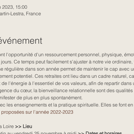
n 2023, 15:00
artin-Lestra, France
'événement
ont l'opportunité d'un ressourcement personnel, physique, émoti
jours. Ce temps peut facilement s'ajuster à notre vie ordinaire, 
 régulière dans son année permet de maintenir le cap avec u
ent potentiel. Ces retraites ont lieu dans un cadre naturel, ca
e l'énergie à l'essentiel de vos valeurs, afin de repartir dans
ligence du cœur, la bienveillance relationnelle sont des qualité
nifester de plus en plus spontanément.
vec les enseignements et la pratique spirituelle. Elles se font e
t proposées sur l'année 2022-2023
a Loire 
>> Lieu
tin au vendredi 25 novembre à midi 
>> Dates et horaires