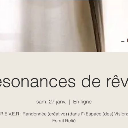
← R
sonances de rê
sam. 27 janv.
  |  
En ligne
 R.E.V.E.R : Randonnée (créative) (dans l') Espace (des) Visions
Esprit Relié