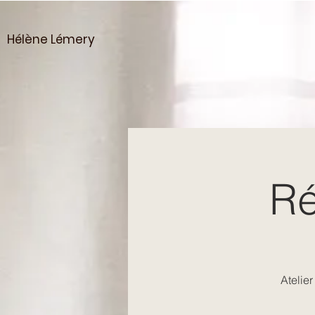
Hélène Lémery
Ré
Atelier