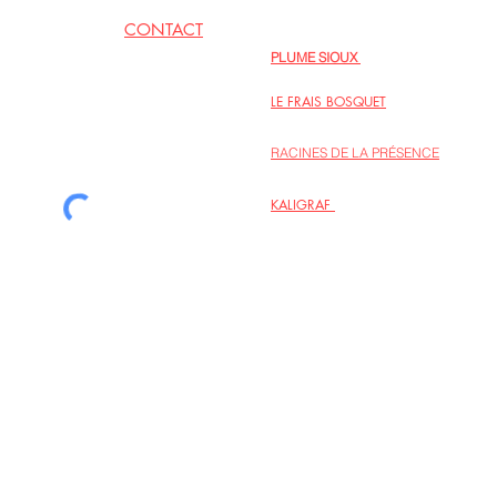
CONTACT
EN LIENS
PLUME SIOUX
06 62 79 09 77
Inspirations poétiques au fil des jours
LE FRAIS BOSQUET
Regards sur la vie intérieure, intégrer l
RACINES DE LA PRÉSENCE
Le site de l’association des personnes
KALIGRAF
La maison d’édition Kaligraf propose p
sur la spiritualité et la créativité.
la liste de diffusion
© Au coeur des liens 2022 - Hélène
Design -
kb.ema@wanadoo.fr
- Photo