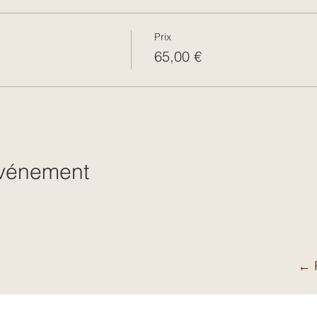
Prix
65,00 €
événement
← R