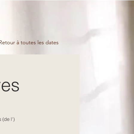
etour à toutes les dates
ves
 (de l')