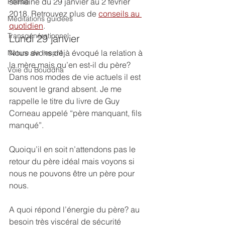
semaine du 29 janvier au 2 février 
Poésie
2018. Retrouvez plus de 
conseils au 
Méditations guidées
quotidien
.
Transgénérationnel
Lundi 29 janvier
Nous avons déjà évoqué la relation à 
Nature de l'esprit
la mère mais qu’en est-il du père? 
Voie du Bouddha
Dans nos modes de vie actuels il est 
souvent le grand absent. Je me 
rappelle le titre du livre de Guy 
Corneau appelé “père manquant, fils 
manqué”.
Quoiqu’il en soit n’attendons pas le 
retour du père idéal mais voyons si 
nous ne pouvons être un père pour 
nous.
A quoi répond l’énergie du père? au 
besoin très viscéral de sécurité 