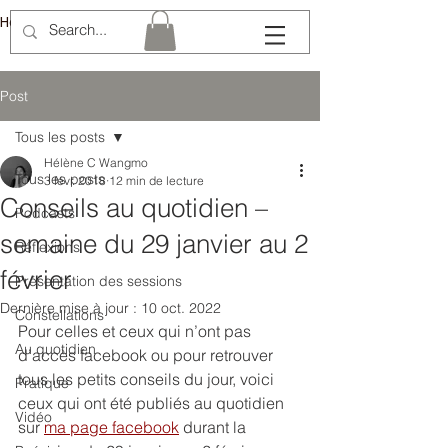
Hélène Lémery
Post
Tous les posts
Hélène C Wangmo
Tous les posts
3 févr. 2018
12 min de lecture
Conseils au quotidien –
Podcasts
semaine du 29 janvier au 2
Réflexions
février
Présentation des sessions
Dernière mise à jour :
10 oct. 2022
Constellations
Pour celles et ceux qui n’ont pas 
Au quotidien
d’accès facebook ou pour retrouver 
tous les petits conseils du jour, voici 
Pratique
ceux qui ont été publiés au quotidien 
Vidéo
sur 
ma page facebook
 durant la 