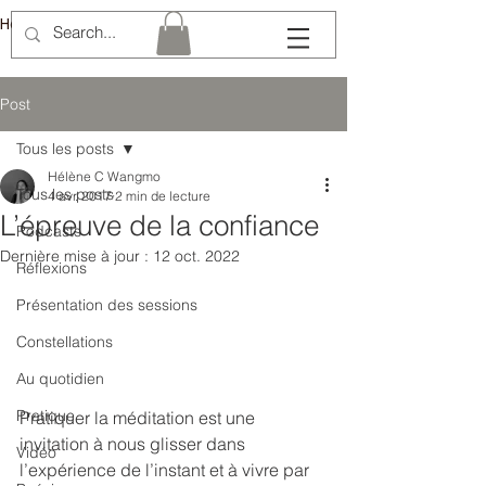
Hélène Lémery
Post
Tous les posts
Hélène C Wangmo
Tous les posts
4 avr. 2017
2 min de lecture
L’épreuve de la confiance
Podcasts
Dernière mise à jour :
12 oct. 2022
Réflexions
Présentation des sessions
Constellations
Au quotidien
Pratique
Pratiquer la méditation est une 
invitation à nous glisser dans 
Vidéo
l’expérience de l’instant et à vivre par 