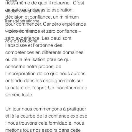
Poésie
nous-même de quoi il retourne.  C’est 
un acte qui nécessite aspiration, 
Méditations guidées
décision et confiance, un minimum 
Transgénérationnel
pour commencer. Car zéro expérience 
– zéro confiance et zéro confiance – 
Nature de l'esprit
zéro expérience. Les deux sont 
Voie du Bouddha
l’abscisse et l’ordonné des 
compétences en différents domaines 
ou de la réalisation pour ce qui 
concerne notre propos, de 
l’incorporation de ce que nous aurons 
entendu dans les enseignements sur 
la nature de l’esprit. Un incontournable 
somme toute.
Un jour nous commençons à pratiquer 
et là la courbe de la confiance explose 
: nous trouvons cela formidable, nous 
mettons tous nos espoirs dans cette 