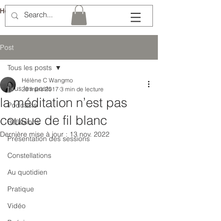
Hélène Lémery
Post
Tous les posts
Hélène C Wangmo
Tous les posts
28 mars 2017
3 min de lecture
la méditation n’est pas
Podcasts
cousue de fil blanc
Réflexions
Dernière mise à jour :
13 nov. 2022
Présentation des sessions
Constellations
Au quotidien
Pratique
Vidéo