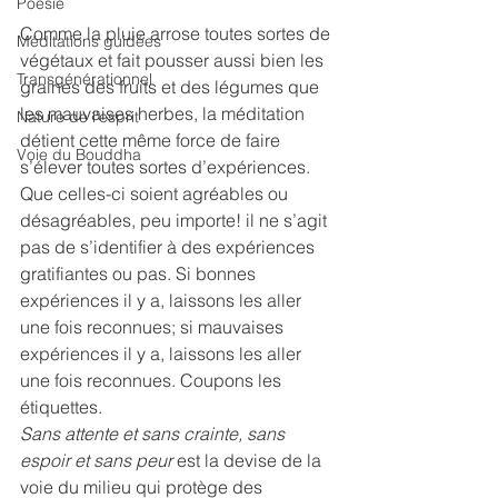
Poésie
Comme la pluie arrose toutes sortes de 
Méditations guidées
végétaux et fait pousser aussi bien les 
Transgénérationnel
graines des fruits et des légumes que 
les mauvaises herbes, la méditation 
Nature de l'esprit
détient cette même force de faire 
Voie du Bouddha
s’élever toutes sortes d’expériences. 
Que celles-ci soient agréables ou 
désagréables, peu importe! il ne s’agit 
pas de s’identifier à des expériences 
gratifiantes ou pas. Si bonnes 
expériences il y a, laissons les aller 
une fois reconnues; si mauvaises 
expériences il y a, laissons les aller 
une fois reconnues. Coupons les 
étiquettes.
Sans attente et sans crainte, sans 
espoir et sans peur
 est la devise de la 
voie du milieu qui protège des 