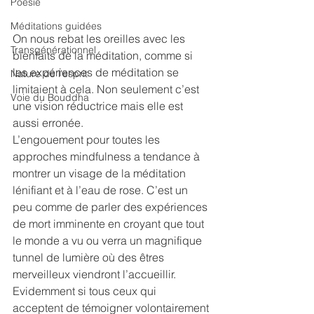
Poésie
Méditations guidées
On nous rebat les oreilles avec les 
Transgénérationnel
bienfaits de la méditation, comme si 
les expériences de méditation se 
Nature de l'esprit
limitaient à cela. Non seulement c’est 
Voie du Bouddha
une vision réductrice mais elle est 
aussi erronée.
L’engouement pour toutes les 
approches mindfulness a tendance à 
montrer un visage de la méditation 
lénifiant et à l’eau de rose. C’est un 
peu comme de parler des expériences 
de mort imminente en croyant que tout 
le monde a vu ou verra un magnifique 
tunnel de lumière où des êtres 
merveilleux viendront l’accueillir. 
Evidemment si tous ceux qui 
acceptent de témoigner volontairement 