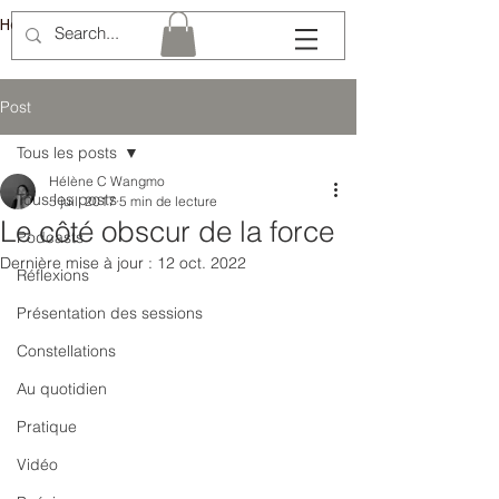
Hélène Lémery
Post
Tous les posts
Hélène C Wangmo
Tous les posts
5 juil. 2017
5 min de lecture
Le côté obscur de la force
Podcasts
Dernière mise à jour :
12 oct. 2022
Réflexions
Présentation des sessions
Constellations
Au quotidien
Pratique
Vidéo