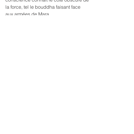
la force, tel le bouddha faisant face 
aux armées de Mara.
Avez-vous rencontré les vôtres ? que 
vous ont-elles appris ? qu’en avez-
vous fait ?
Réflexions
Voir tout
Posts récents