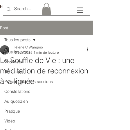
Hélène Lémery
Post
Tous les posts
Hélène C Wangmo
Tous les posts
13 oct. 2025
1 min de lecture
Le Souffle de Vie : une
Podcasts
méditation de reconnexion
Réflexions
à la lignée
Présentation des sessions
Constellations
Au quotidien
Pratique
Vidéo