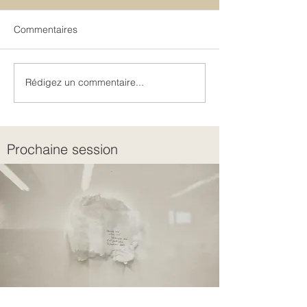
Commentaires
Rédigez un commentaire...
Intergénérationnel et
Discernement o
transgénérationnel
jugement ?
Prochaine session