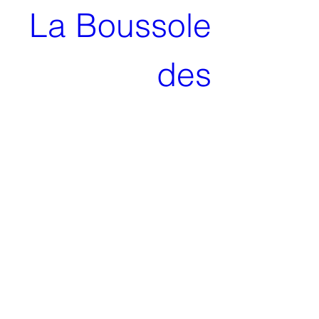
La Boussole 
des 
constellations 
– Reliaisons 
sous toutes 
leurs formes