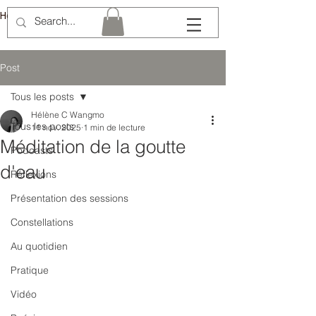
Hélène Lémery
Post
Tous les posts
Hélène C Wangmo
Tous les posts
11 nov. 2025
1 min de lecture
Méditation de la goutte
Podcasts
d'eau
Réflexions
Présentation des sessions
Constellations
Au quotidien
Pratique
Vidéo