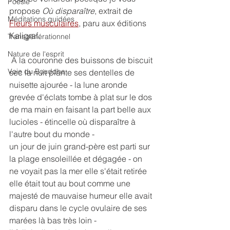
Poésie
propose 
Où disparaître
, extrait de 
Méditations guidées
Fleurs musculaires
, paru aux éditions 
Kaligraf.
Transgénérationnel
Nature de l'esprit
 A la couronne des buissons de biscuit 
Voie du Bouddha
sec la nuit plante ses dentelles de 
nuisette ajourée - la lune aronde 
grevée d'éclats tombe à plat sur le dos 
de ma main en faisant la part belle aux 
lucioles - étincelle où disparaître à 
l'autre bout du monde -
un jour de juin grand-père est parti sur 
la plage ensoleillée et dégagée - on 
ne voyait pas la mer elle s'était retirée 
elle était tout au bout comme une 
majesté de mauvaise humeur elle avait 
disparu dans le cycle ovulaire de ses 
marées là bas très loin -