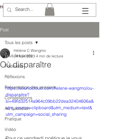
Hélène Lémery
Post
Tous les posts
Hélène C Wangmo
Tous les posts
24 févr. 2023
4 min de lecture
Où disparaître
Podcasts
Réflexions
Présentation des sessions
https://soundcloud.com/helene-wangmo/ou-
disparaitre?
Constellations
si=49fd32514a964c09bb22dea32404606a&
utm_source=clipboard&utm_medium=text&
Au quotidien
utm_campaign=social_sharing
Pratique
Vidéo
Pour ce vendredi poétique je vous 