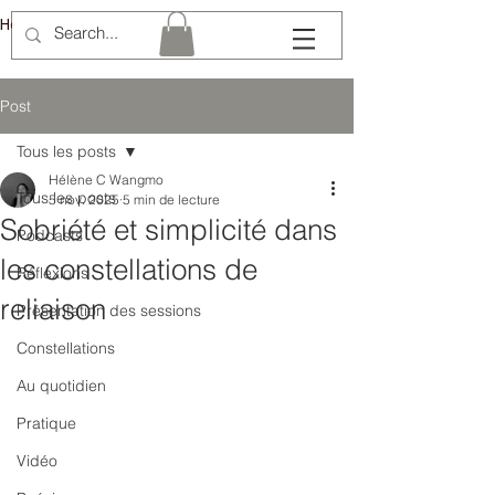
Hélène Lémery
Post
Tous les posts
Hélène C Wangmo
Tous les posts
5 nov. 2025
5 min de lecture
Sobriété et simplicité dans
Podcasts
les constellations de
Réflexions
reliaison
Présentation des sessions
Constellations
Au quotidien
Pratique
Vidéo