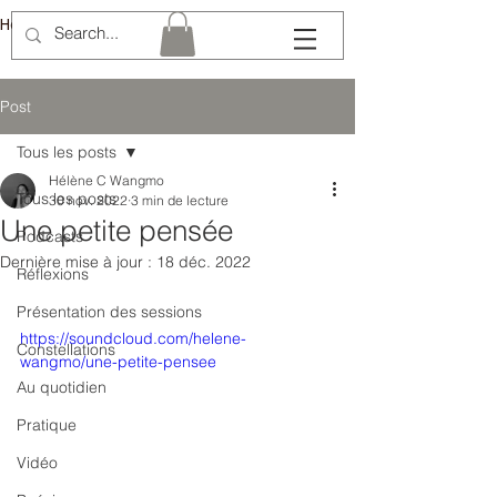
Hélène Lémery
Post
Tous les posts
Hélène C Wangmo
Tous les posts
30 nov. 2022
3 min de lecture
Une petite pensée
Podcasts
Dernière mise à jour :
18 déc. 2022
Réflexions
Présentation des sessions
https://soundcloud.com/helene-
Constellations
wangmo/une-petite-pensee
Au quotidien
Pratique
Vidéo