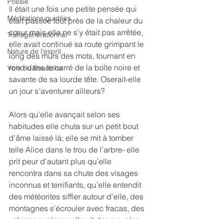
Poésie
Il était une fois une petite pensée qui 
Méditations guidées
était passée tout près de la chaleur du 
cœur mais elle ne s’y était pas arrêtée, 
Transgénérationnel
elle avait continué sa route grimpant le 
Nature de l'esprit
long des murs des mots, tournant en 
rond dans le carré de la boîte noire et 
Voie du Bouddha
savante de sa lourde tête. Oserait-elle 
un jour s’aventurer ailleurs?
Alors qu’elle avançait selon ses 
habitudes elle chuta sur un petit bout 
d’âme laissé là; elle se mit à tomber 
telle Alice dans le trou de l’arbre- elle 
prit peur d’autant plus qu’elle 
rencontra dans sa chute des visages 
inconnus et terrifiants, qu’elle entendit 
des météorites siffler autour d’elle, des 
montagnes s’écrouler avec fracas, des 