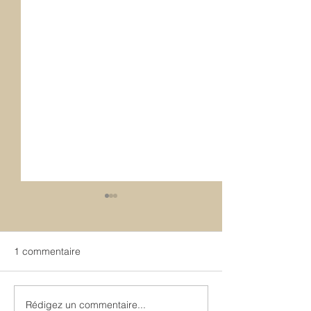
1 commentaire
Rédigez un commentaire...
Intergénérationnel et
Discernement o