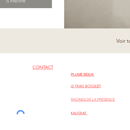
S'inscrire
Voir t
CONTACT
EN LIENS
PLUME SIOUX
06 62 79 09 77
Inspirations poétiques au fil des jours
LE FRAIS BOSQUET
Regards sur la vie intérieure, intégrer l
RACINES DE LA PRÉSENCE
Le site de l’association des personnes
KALIGRAF
La maison d’édition Kaligraf propose p
sur la spiritualité et la créativité.