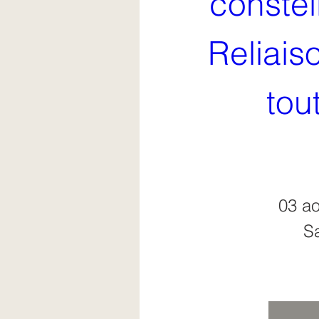
constell
Reliais
tout
03 ao
Sa