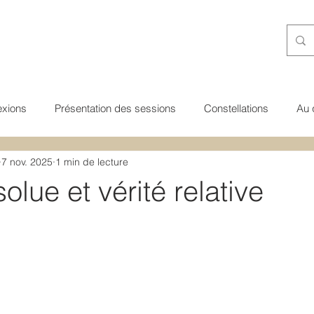
exions
Présentation des sessions
Constellations
Au 
7 nov. 2025
1 min de lecture
ns guidées
Transgénérationnel
Nature de l'esprit
Voi
olue et vérité relative