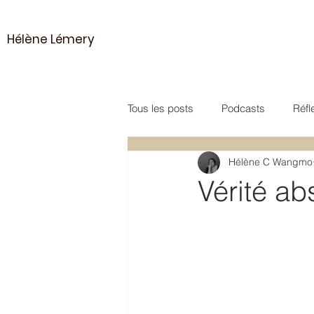
Hélène Lémery
Tous les posts
Podcasts
Réfl
Hélène C Wangmo
Vidéo
Poésie
Méditatio
Vérité abs