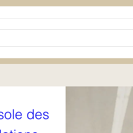
Disc
Intergénérationnel et
transgénérationnel
ole des 