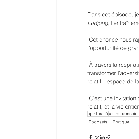
Dans cet épisode, je
Lodjong
, l’entraînem
 Cet énoncé nous rappelle que chaque situation, agréable ou difficile, porte en elle 
l’opportunité de gra
 À travers la respirat
transformer l’adversi
relatif, l’espace de l
 C’est une invitation à reconnaître que rien n’est séparé : l’absolu se manifeste dans le 
relatif, et la vie en
spiritualité
pleine conscie
Podcasts
Pratique