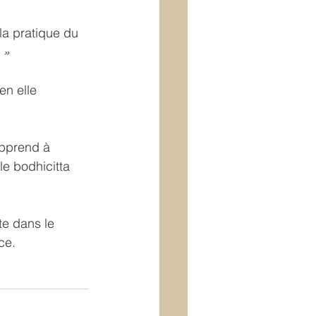
la pratique du 
 »
pprend à 
le bodhicitta 
ce.