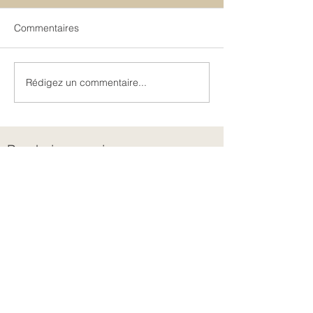
Commentaires
Rédigez un commentaire...
Intergénérationnel et
Discernement o
transgénérationnel
jugement ?
Prochaine session