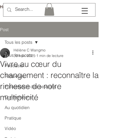
Hélène Lémery
Post
Tous les posts
Hélène C Wangmo
Tous les posts
30 nov. 2025
1 min de lecture
Vivre au cœur du
Podcasts
changement : reconnaître la
Réflexions
richesse de notre
Présentation des sessions
multiplicité
Constellations
Au quotidien
Pratique
Vidéo