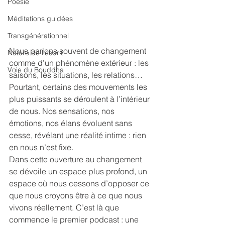
Poésie
Méditations guidées
Transgénérationnel
Nous parlons souvent de changement 
Nature de l'esprit
comme d’un phénomène extérieur : les 
Voie du Bouddha
saisons, les situations, les relations… 
Pourtant, certains des mouvements les 
plus puissants se déroulent à l’intérieur 
de nous. Nos sensations, nos 
émotions, nos élans évoluent sans 
cesse, révélant une réalité intime : rien 
en nous n’est fixe.
Dans cette ouverture au changement 
se dévoile un espace plus profond, un 
espace où nous cessons d’opposer ce 
que nous croyons être à ce que nous 
vivons réellement. C’est là que 
commence le premier podcast : une 