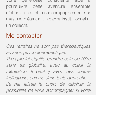
poursuivre cette aventure ensemble
d’offrir un lieu et un accompagnement sur
mesure, n’étant ni un cadre institutionnel ni
un collectif.
Me contacter
Ces retraites ne sont pas thérapeutiques
au sens psychothérapeutique.
Thérapie ici signifie prendre soin de l’être
sans sa globalité, avec au coeur la
méditation. Il peut y avoir des contre-
indications, comme dans toute approche.
Je me laisse le choix de décliner la
possibilité de vous accompagner si votre
requête n’est pas en adéquation avec
l’esprit de ce qui est proposé ou si vous
êtes en soins particuliers ou difficultés qui
ne relèvent pas de mes compétences, (je
ne suis pas médecin ni habilité.e à faire
des diagnostics), et si vous mettez en
danger vous ou d’autres personnes. Si