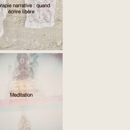
rapie narrative : quand
écrire libère
Meditation