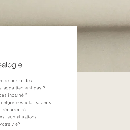
s
alogie
n de porter des
s appartiennent pas ?
pas incarné ?
malgré vos efforts, dans
c récurrents?
s, somatisations
 votre vie?