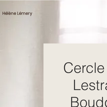
Hélène Lémery
Cercle
Lestr
Boudd