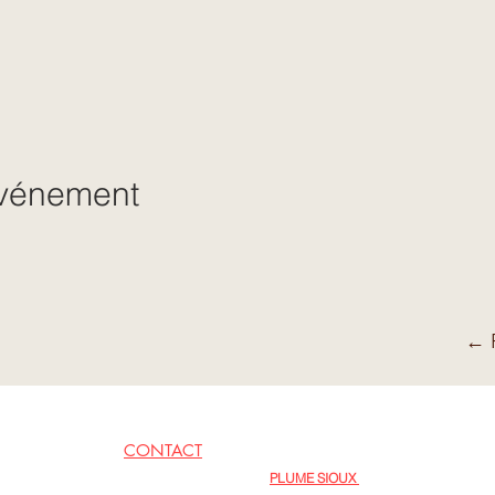
événement
← R
CONTACT
EN LIENS
PLUME SIOUX
06 62 79 09 77