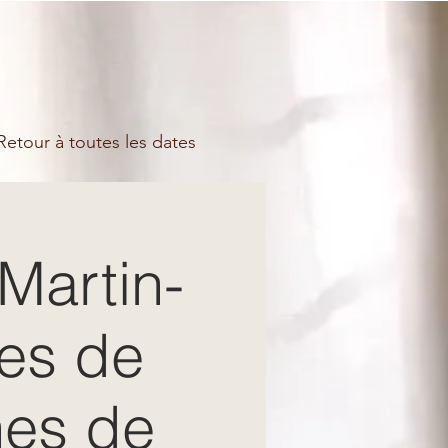
etour à toutes les dates
Martin-
les de
nes de