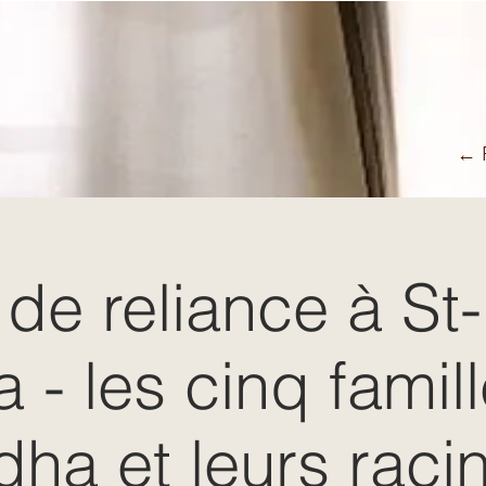
← R
 de reliance à St-
a - les cinq famil
ha et leurs raci