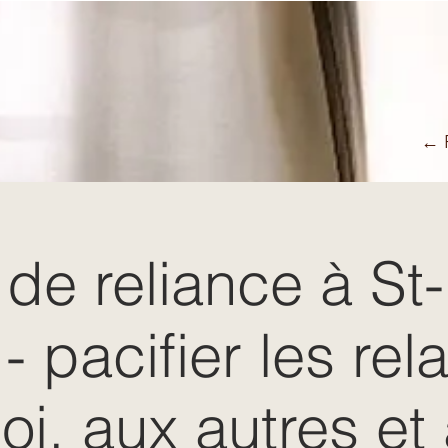
← R
 de reliance à St-
- pacifier les rel
oi, aux autres et