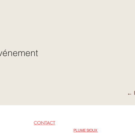
événement
← R
CONTACT
EN LIENS
PLUME SIOUX
06 62 79 09 77