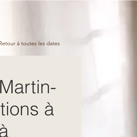
etour à toutes les dates
Martin-
ations à
 à