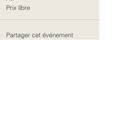
Prix libre
Partager cet événement
← Retour à toutes les dates
CONTACT
06 62 79 09 77
E-mail