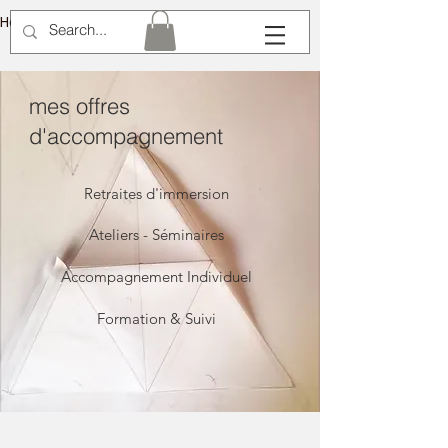
Hélène Lémery
mes offres
d'accompagnement
Retraites d'immersion
Ateliers - Séminaires
Accompagnement Individuel
Formation & Suivi