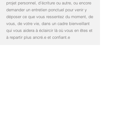
projet personnel, d’écriture ou autre, ou encore
demander un entretien ponctuel pour venir y
déposer ce que vous ressentez du moment, de
vous, de votre vie, dans un cadre bienveillant
qui vous aidera à éclaircir là où vous en êtes et
à repartir plus ancré.e et confiant.e
Pour qu’une transformation soit possible, il est
bien de se situer dans un processus qui va
nous demander de traverser des étapes. Si
vous ne savez pas vers quoi vous orienter, un
premier rendez-vous permettra de faire le point,
après un état des lieux, nous saurons quel «
outil » semble le plus adapté pour ce suivi.
Des séances de deux heures sont proposées
parfois, car avoir le temps est absolument
nécessaire au sérieux de l’expérience. Il est
difficile, voire frustrant, de couper un entretien à
cause de l’heure au moment où nous