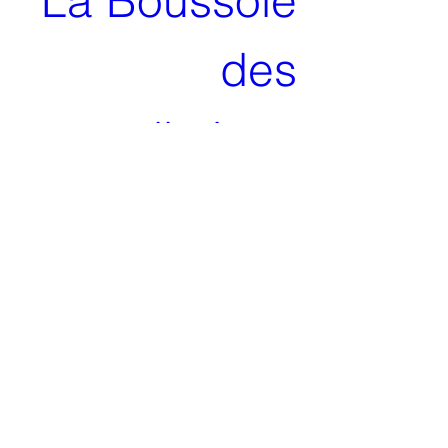
La Boussole 
des 
constellations 
– Reliaisons 
sous toutes 
leurs formes
03 août 2026, 08:30