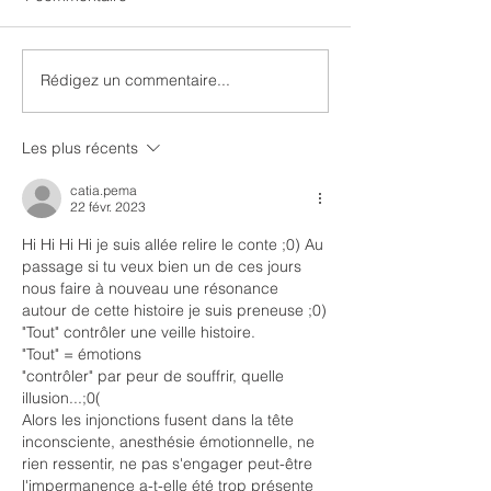
Rédigez un commentaire...
Intergénérationnel et
Discernement o
transgénérationnel
jugement ?
Les plus récents
catia.pema
22 févr. 2023
Hi Hi Hi Hi je suis allée relire le conte ;0) Au 
passage si tu veux bien un de ces jours 
nous faire à nouveau une résonance 
autour de cette histoire je suis preneuse ;0)
"Tout" contrôler une veille histoire.
"Tout" = émotions
"contrôler" par peur de souffrir, quelle 
illusion...;0(
Alors les injonctions fusent dans la tête 
inconsciente, anesthésie émotionnelle, ne 
rien ressentir, ne pas s'engager peut-être 
l'impermanence a-t-elle été trop présente 