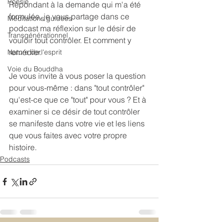
Poésie
Répondant à la demande qui m'a été 
formulée, je vous partage dans ce 
Méditations guidées
podcast ma réflexion sur le désir de 
Transgénérationnel
vouloir tout contrôler. Et comment y 
remédier.
Nature de l'esprit
Voie du Bouddha
Je vous invite à vous poser la question 
pour vous-même : dans "tout contrôler" 
qu'est-ce que ce "tout" pour vous ? Et à 
examiner si ce désir de tout contrôler 
se manifeste dans votre vie et les liens 
que vous faites avec votre propre 
histoire.
Podcasts