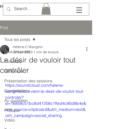
Hélène Lémery
Post
Tous les posts
Hélène C Wangmo
Tous les posts
22 févr. 2023
1 min de lecture
Le désir de vouloir tout
Podcasts
contrôler
Réflexions
Présentation des sessions
https://soundcloud.com/helene-
Constellations
wangmo/dou-vient-le-desir-de-vouloir-tout-
controler?
Au quotidien
si=16858c51bc8d41258c1ffed4c90d9b4e&
utm_source=clipboard&utm_medium=text&
Pratique
utm_campaign=social_sharing
Vidéo