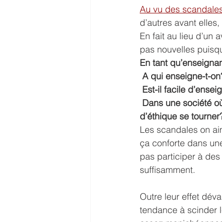
Au vu des scandale
d’autres avant elles
En fait au lieu d’un 
pas nouvelles puisqu
En tant qu’enseigna
 A qui enseigne-t-on
 Est-il facile d’ens
 Dans une société où l’éthique semble avoir déserté la plupart des esprits, vers quelle sorte 
d’éthique se tourner
Les scandales on aim
ça conforte dans une
pas participer à des
suffisamment.
Outre leur effet déva
tendance à scinder l