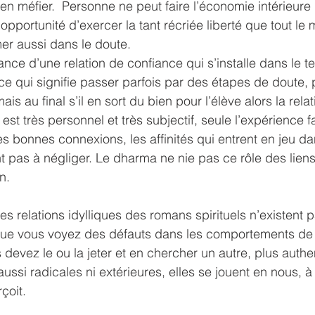
n méfier.  Personne ne peut faire l’économie intérieure d
l’opportunité d’exercer la tant récriée liberté que tout le
mer aussi dans le doute.
ance d’une relation de confiance qui s’installe dans le 
), ce qui signifie passer parfois par des étapes de doute, 
is au final s’il en sort du bien pour l’élève alors la relat
 est très personnel et très subjectif, seule l’expérience fa
les bonnes connexions, les affinités qui entrent en jeu da
nt pas à négliger. Le dharma ne nie pas ce rôle des liens 
n.
 relations idylliques des romans spirituels n’existent pa
que vous voyez des défauts dans les comportements de 
s devez le ou la jeter et en chercher un autre, plus authe
ussi radicales ni extérieures, elles se jouent en nous, à
çoit.