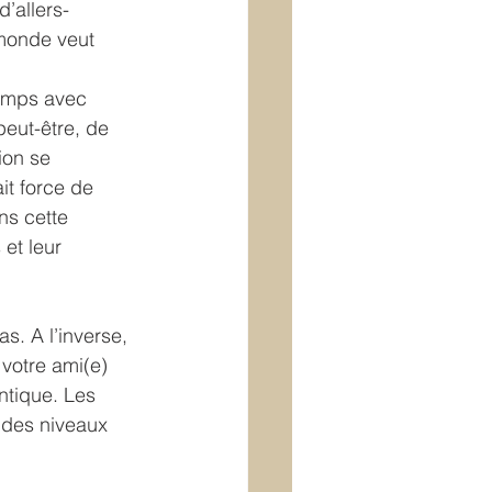
’allers-
 monde veut 
temps avec 
peut-être, de 
ion se 
it force de 
ns cette 
et leur 
s. A l’inverse, 
votre ami(e) 
ntique. Les 
 des niveaux 