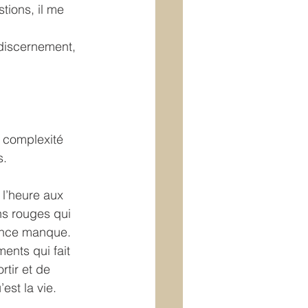
tions, il me 
discernement, 
 complexité 
s.
 l’heure aux 
ns rouges qui 
lance manque. 
nts qui fait 
tir et de 
est la vie.