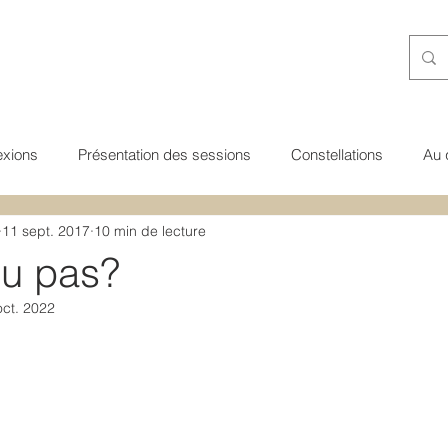
exions
Présentation des sessions
Constellations
Au 
11 sept. 2017
10 min de lecture
ns guidées
Transgénérationnel
Nature de l'esprit
Voi
ou pas?
oct. 2022