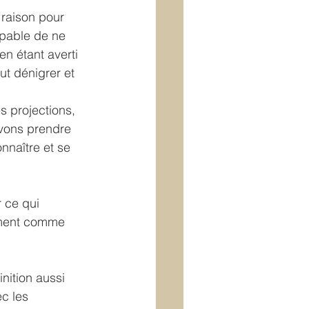
 raison pour 
apable de ne 
en étant averti 
ut dénigrer et 
 projections, 
evons prendre 
onnaître et se 
 ce qui 
nement comme 
nition aussi 
ec les 