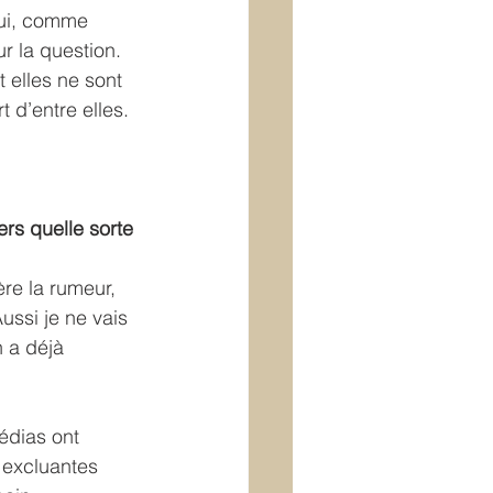
ui, comme 
r la question. 
 elles ne sont 
 d’entre elles.
re la rumeur, 
ssi je ne vais 
 a déjà 
édias ont 
 excluantes 