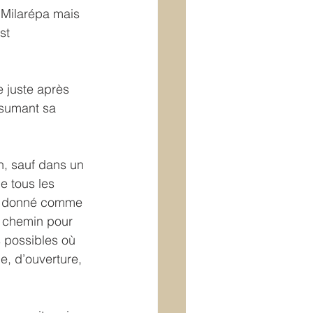
 Milarépa mais 
st 
 juste après 
ssumant sa 
n, sauf dans un 
e tous les 
et donné comme 
u chemin pour 
 possibles où 
ie, d’ouverture, 