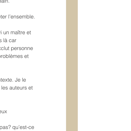
bain.
eter l’ensemble.
i un maître et 
 là car 
clut personne 
problèmes et 
exte. Je le 
les auteurs et 
eux 
pas? qu’est-ce 