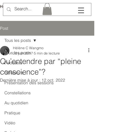
Hélène Lémery
Post
Tous les posts
Hélène C Wangmo
Tous les posts
20 juin 2017
5 min de lecture
Qu’entendre par “pleine
Podcasts
conscience”?
Réflexions
Dernière mise à jour :
12 oct. 2022
Présentation des sessions
Constellations
Au quotidien
Pratique
Vidéo