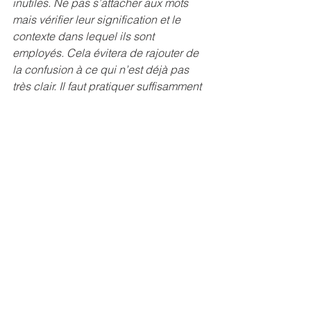
inutiles. Ne pas s’attacher aux mots 
mais vérifier leur signification et le 
contexte dans lequel ils sont 
employés. Cela évitera de rajouter de 
la confusion à ce qui n’est déjà pas 
très clair. Il faut pratiquer suffisamment 
longtemps dans un contexte pour en 
voir les fruits et être capable de faire 
des liens ou des passerelles ou de 
marquer les différences avec clarté et 
bienveillance.
Réflexions
Voir tout
Posts récents