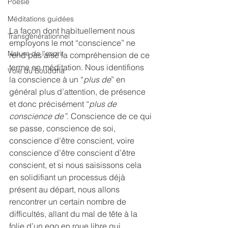
Poésie
Méditations guidées
La façon dont habituellement nous 
Transgénérationnel
employons le mot “conscience” ne 
Nature de l'esprit
rend pas aisé la compréhension de ce 
terme en méditation. Nous identifions 
Voie du Bouddha
la conscience à un “
plus de
” en 
général plus d’attention, de présence 
et donc précisément “
plus de 
conscience de”
. Conscience de ce qui 
se passe, conscience de soi, 
conscience d’être conscient, voire 
conscience d’être conscient d’être 
conscient, et si nous saisissons cela 
en solidifiant un processus déjà 
présent au départ, nous allons 
rencontrer un certain nombre de 
difficultés, allant du mal de tête à la 
folie d’un ego en roue libre qui 