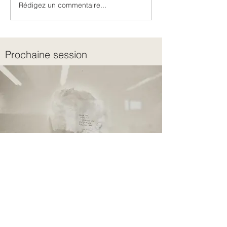
Rédigez un commentaire...
Intergénérationnel et
Discernement o
transgénérationnel
jugement ?
Prochaine session
La Boussole 
des 