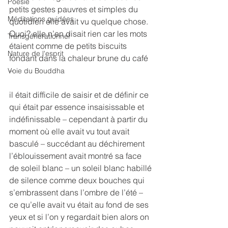
Poésie
petits gestes pauvres et simples du 
Méditations guidées
quotidien elle avait vu quelque chose. 
Quoi? elle n’en disait rien car les mots 
Transgénérationnel
étaient comme de petits biscuits 
Nature de l'esprit
fondant dans la chaleur brune du café 
–
Voie du Bouddha
il était difficile de saisir et de définir ce 
qui était par essence insaisissable et 
indéfinissable – cependant à partir du 
moment où elle avait vu tout avait 
basculé – succédant au déchirement 
l’éblouissement avait montré sa face 
de soleil blanc – un soleil blanc habillé 
de silence comme deux bouches qui 
s’embrassent dans l’ombre de l’été –
ce qu’elle avait vu était au fond de ses 
yeux et si l’on y regardait bien alors on 