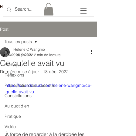
Hélène Lémery
Post
Tous les posts
Hélène C Wangmo
Tous les posts
9 déc. 2022
2 min de lecture
Ce qu'elle avait vu
Podcasts
Dernière mise à jour :
18 déc. 2022
Réflexions
Présentation des sessions
https://soundcloud.com/helene-wangmo/ce-
quelle-avait-vu
Constellations
Au quotidien
Pratique
Vidéo
À force de regarder à la dérobée les 