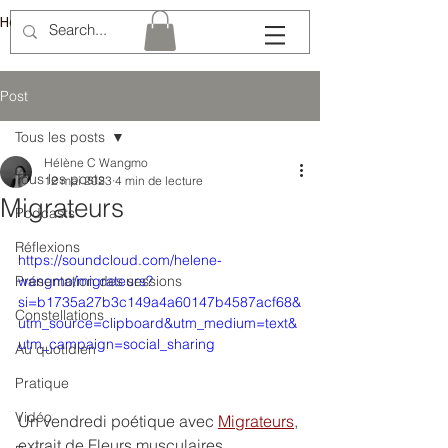
Hélène Lémery
Post
Tous les posts
Hélène C Wangmo
Tous les posts
12 mai 2023
4 min de lecture
Migrateurs
Podcasts
Réflexions
https://soundcloud.com/helene-
Présentation des sessions
wangmo/migrateurs?
si=b1735a27b3c149a4a60147b4587acf68&
Constellations
utm_source=clipboard&utm_medium=text&
utm_campaign=social_sharing
Au quotidien
Pratique
Vidéo
Un vendredi poétique avec 
Migrateurs
, 
extrait de Fleurs musculaires.