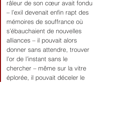
râleur de son cœur avait fondu 
– l’exil devenait enfin rapt des 
mémoires de souffrance où 
s’ébauchaient de nouvelles 
alliances – il pouvait alors 
donner sans attendre, trouver 
l’or de l’instant sans le 
chercher – même sur la vitre 
éplorée, il pouvait déceler le 
baiser chaud de la vie et l’offrir 
aux oiseaux migrateurs qui 
emporteraient avec eux le 
petit paquet de neige qu’il était 
blanc et serein jusqu’à la fin 
des temps –