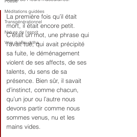
Poésie
Méditations guidées
La première fois qu’il était 
Transgénérationnel
mort, il était encore petit. 
Nature de l'esprit
C’était un mot, une phrase qui 
Voie du Bouddha
l’avait tué, qui avait précipité 
sa fuite, le déménagement 
violent de ses affects, de ses 
talents, du sens de sa 
présence. Bien sûr, il savait 
d’instinct, comme chacun, 
qu’un jour ou l’autre nous 
devons partir comme nous 
sommes venus, nu et les 
mains vides.