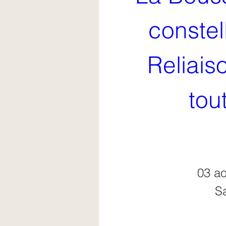
constell
Reliais
tout
03 ao
Sa