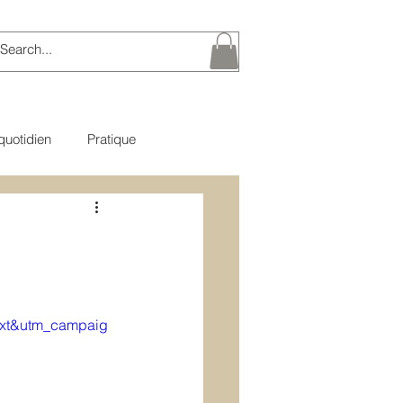
quotidien
Pratique
e du Bouddha
xt&utm_campaig