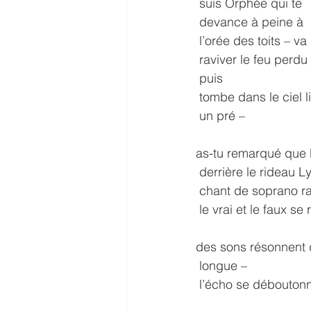
 suis Orphée qui te
 devance à peine à
 l’orée des toits –
 raviver le feu perdu
 puis
 tombe dans le ciel 
 un pré –
as-tu remarqué que l’
 derrière le rideau 
 chant de soprano r
 le vrai et le faux s
des sons résonnent d
 longue –
 l’écho se débouton