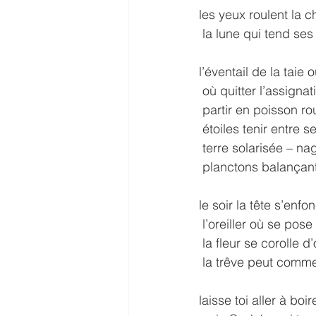
les yeux roulent la c
 la lune qui tend ses
l’éventail de la taie
 où quitter l’assigna
 partir en poisson r
 étoiles tenir entre
 terre solarisée – n
 planctons balançant
le soir la tête s’enfo
 l’oreiller où se pos
 la fleur se corolle 
 la trêve peut comm
laisse toi aller à boire