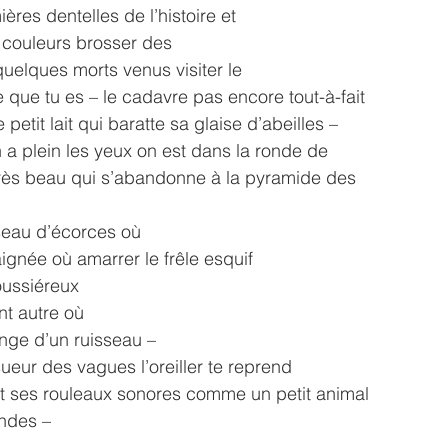
ières dentelles de l’histoire et
s couleurs brosser des
quelques morts venus visiter le
 que tu es – le cadavre pas encore tout-à-fait
e petit lait qui baratte sa glaise d’abeilles –
 a plein les yeux on est dans la ronde de
très beau qui s’abandonne à la pyramide des
isseau d’écorces où
aignée où amarrer le frêle esquif
oussiéreux
nt autre où
lange d’un ruisseau –
 sueur des vagues l’oreiller te reprend
t ses rouleaux sonores comme un petit animal
ondes –