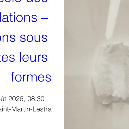
ations – 
ons sous 
es leurs 
formes
ût 2026, 08:30
int-Martin-Lestra