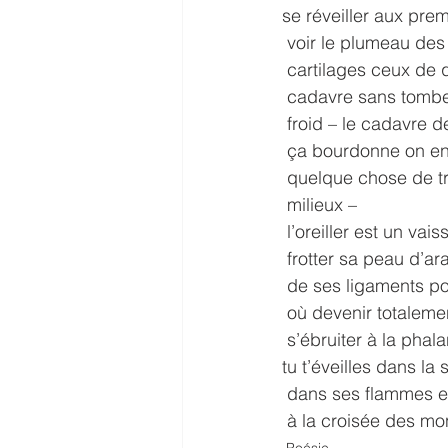
se réveiller aux prem
 voir le plumeau de
 cartilages ceux de 
 cadavre sans tombe
 froid – le cadavre d
 ça bourdonne on en
 quelque chose de 
 milieux –
 l’oreiller est un va
 frotter sa peau d’ar
 de ses ligaments p
 où devenir totaleme
 s’ébruiter à la pha
tu t’éveilles dans la
 dans ses flammes e
 à la croisée des m
Poésie