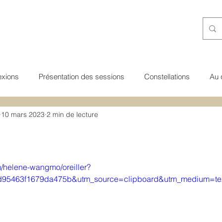
exions
Présentation des sessions
Constellations
Au 
10 mars 2023
2 min de lecture
ns guidées
Transgénérationnel
Nature de l'esprit
Voi
m/helene-wangmo/oreiller?
d95463f1679da475b&utm_source=clipboard&utm_medium=te