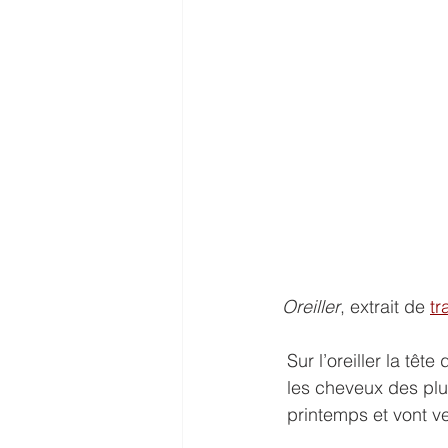
Oreiller
, extrait de 
tr
 Sur l’oreiller la têt
 les cheveux des pl
 printemps et vont v