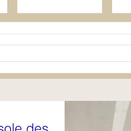
Toupie
Kaill
ole des 