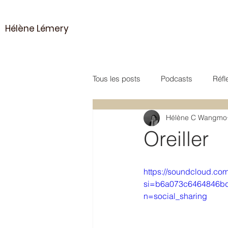
Hélène Lémery
Tous les posts
Podcasts
Réfl
Hélène C Wangmo
Vidéo
Poésie
Méditatio
Oreiller
https://soundcloud.co
si=b6a073c6464846b
n=social_sharing