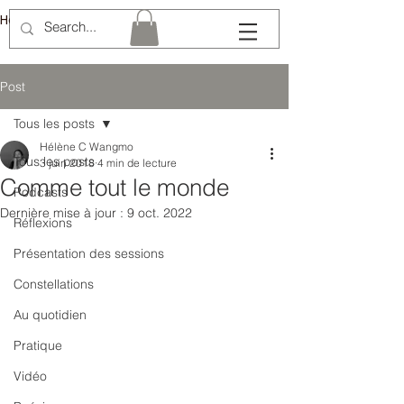
Hélène Lémery
Post
Tous les posts
Hélène C Wangmo
Tous les posts
3 juin 2018
4 min de lecture
Comme tout le monde
Podcasts
Dernière mise à jour :
9 oct. 2022
Réflexions
Présentation des sessions
Constellations
Au quotidien
Pratique
Vidéo