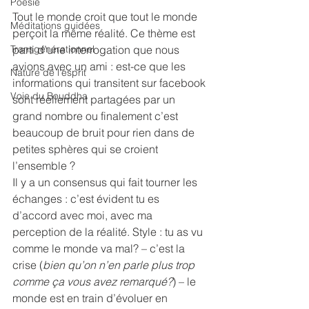
Poésie
Tout le monde croit que tout le monde 
Méditations guidées
perçoit la même réalité. Ce thème est 
Transgénérationnel
parti d’une interrogation que nous 
avions avec un ami : est-ce que les 
Nature de l'esprit
informations qui transitent sur facebook 
Voie du Bouddha
sont réellement partagées par un 
grand nombre ou finalement c’est 
beaucoup de bruit pour rien dans de 
petites sphères qui se croient 
l’ensemble ?
Il y a un consensus qui fait tourner les 
échanges : c’est évident tu es 
d’accord avec moi, avec ma 
perception de la réalité. Style : tu as vu 
comme le monde va mal? – c’est la 
crise (
bien qu’on n’en parle plus trop 
comme ça vous avez remarqué?
) – le 
monde est en train d’évoluer en 