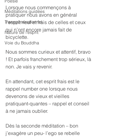
Poésie
Lorsque nous commençons à 
Méditations guidées
pratiquer nous avons en général 
Transgénérationnel
l’esprit neuf et frais de celles et ceux 
qui n’ont encore jamais fait de 
Nature de l'esprit
bicyclette.
Voie du Bouddha
Nous sommes curieux et attentif, bravo 
! Et parfois franchement trop sérieux, là 
non. Je vais y revenir.
En attendant, cet esprit frais est le 
rappel number one lorsque nous 
devenons de vieux et vieilles 
pratiquant-quantes – rappel et conseil 
à ne jamais oublier.
Dès la seconde méditation – bon 
j’exagère un peu- l’ego se rebelle 