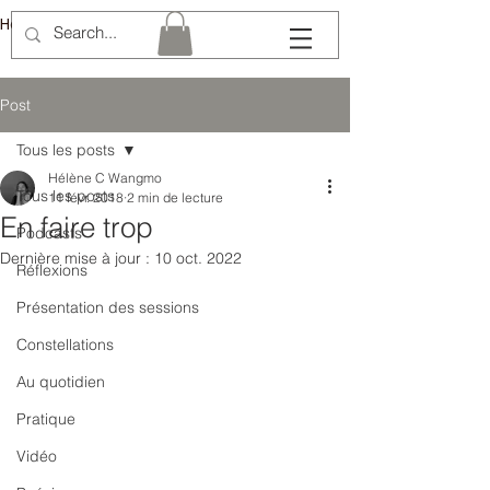
Hélène Lémery
Post
Tous les posts
Hélène C Wangmo
Tous les posts
11 févr. 2018
2 min de lecture
En faire trop
Podcasts
Dernière mise à jour :
10 oct. 2022
Réflexions
Présentation des sessions
Constellations
Au quotidien
Pratique
Vidéo