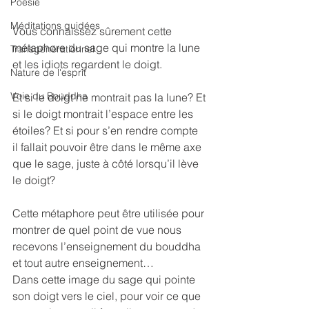
Poésie
Méditations guidées
Vous connaissez sûrement cette 
métaphore du sage qui montre la lune 
Transgénérationnel
et les idiots regardent le doigt.
Nature de l'esprit
Voie du Bouddha
Et si le doigt ne montrait pas la lune? Et 
si le doigt montrait l’espace entre les 
étoiles? Et si pour s’en rendre compte 
il fallait pouvoir être dans le même axe 
que le sage, juste à côté lorsqu’il lève 
le doigt?
Cette métaphore peut être utilisée pour 
montrer de quel point de vue nous 
recevons l’enseignement du bouddha 
et tout autre enseignement…
Dans cette image du sage qui pointe 
son doigt vers le ciel, pour voir ce que 