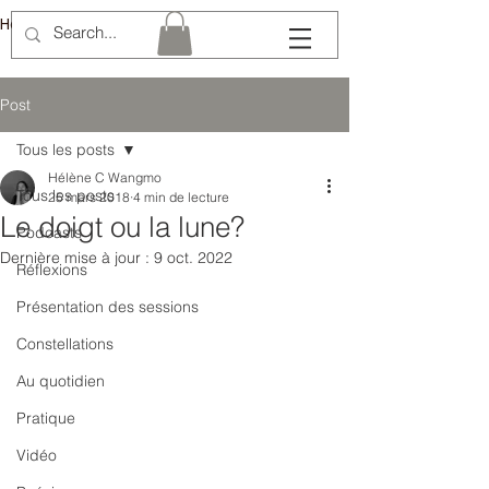
Hélène Lémery
Post
Tous les posts
Hélène C Wangmo
Tous les posts
25 mars 2018
4 min de lecture
Le doigt ou la lune?
Podcasts
Dernière mise à jour :
9 oct. 2022
Réflexions
Présentation des sessions
Constellations
Au quotidien
Pratique
Vidéo