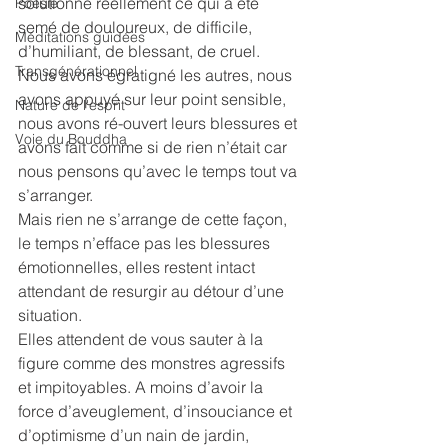
solutionné réellement ce qui a été 
Poésie
semé de douloureux, de difficile, 
Méditations guidées
d’humiliant, de blessant, de cruel. 
Transgénérationnel
Nous avons égratigné les autres, nous 
avons appuyé sur leur point sensible, 
Nature de l'esprit
nous avons ré-ouvert leurs blessures et 
Voie du Bouddha
avons fait comme si de rien n’était car 
nous pensons qu’avec le temps tout va 
s’arranger.
Mais rien ne s’arrange de cette façon, 
le temps n’efface pas les blessures 
émotionnelles, elles restent intact 
attendant de resurgir au détour d’une 
situation.
Elles attendent de vous sauter à la 
figure comme des monstres agressifs 
et impitoyables. A moins d’avoir la 
force d’aveuglement, d’insouciance et 
d’optimisme d’un nain de jardin, 