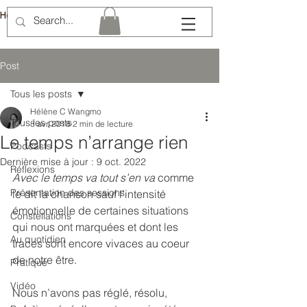
Hélène Lémery
Post
Tous les posts
Hélène C Wangmo
Tous les posts
8 avr. 2018
2 min de lecture
Le temps n’arrange rien
Podcasts
Dernière mise à jour :
9 oct. 2022
Réflexions
Avec le temps va tout s’en va
 comme 
Présentation des sessions
le dit la chanson sauf l’intensité 
émotionnelle de certaines situations 
Constellations
qui nous ont marquées et dont les 
Au quotidien
traces sont encore vivaces au coeur 
de notre être.
Pratique
Vidéo
Nous n’avons pas réglé, résolu, 