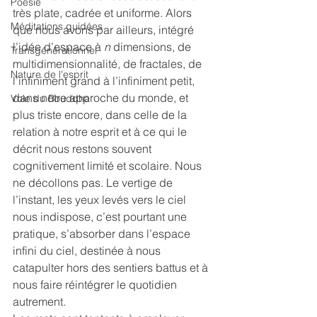
Poésie
très plate, cadrée et uniforme. Alors 
Méditations guidées
que nous avons par ailleurs, intégré 
l’idée d’espace à 
n
 dimensions, de 
Transgénérationnel
multidimensionnalité, de fractales, de 
Nature de l'esprit
l’infiniment grand à l’infiniment petit, 
dans notre approche du monde, et 
Voie du Bouddha
plus triste encore, dans celle de la 
relation à notre esprit et à ce qui le 
décrit nous restons souvent 
cognitivement limité et scolaire. Nous 
ne décollons pas. Le vertige de 
l’instant, les yeux levés vers le ciel 
nous indispose, c’est pourtant une 
pratique, s’absorber dans l’espace 
infini du ciel, destinée à nous 
catapulter hors des sentiers battus et à 
nous faire réintégrer le quotidien 
autrement.