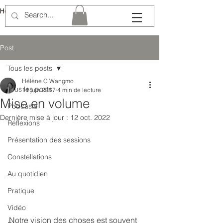
Hélène Lémery
Post
Tous les posts
Hélène C Wangmo
Tous les posts
14 juin 2017
4 min de lecture
Mise en volume
Podcasts
Dernière mise à jour :
12 oct. 2022
Réflexions
Présentation des sessions
Constellations
Au quotidien
Pratique
Vidéo
Notre vision des choses est souvent 