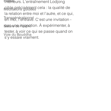
Poésie
intérieurs. L'entraînement Lodjong 
cible précisément cela : la qualité de 
Méditations guidées
la relation entre moi et l'autre, et ce qui, 
Transgénérationnel
en moi, l'entrave. C'est une invitation - 
pas une injonction. À expérimenter, à 
Nature de l'esprit
tester, à voir ce qui se passe quand on 
Voie du Bouddha
s'y essaie vraiment.