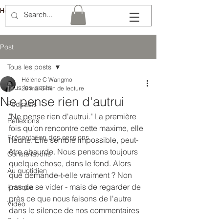
Hélène Lémery
Post
Tous les posts
Hélène C Wangmo
Tous les posts
20 mai
5 min de lecture
Ne pense rien d'autrui
Podcasts
"Ne pense rien d'autrui." La première 
Réflexions
fois qu'on rencontre cette maxime, elle 
Présentation des sessions
heurte. Elle semble impossible, peut-
être absurde. Nous pensons toujours 
Constellations
quelque chose, dans le fond. Alors 
Au quotidien
que demande-t-elle vraiment ? Non 
pas de se vider - mais de regarder de 
Pratique
près ce que nous faisons de l'autre 
Vidéo
dans le silence de nos commentaires 