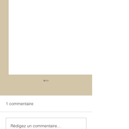
1 commentaire
Toupie
Kaillou
Rédigez un commentaire...