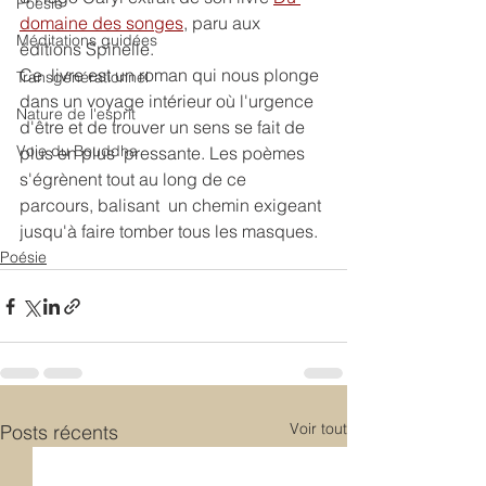
Poésie
domaine des songes
, paru aux 
Méditations guidées
éditions Spinelle.
Ce  livre est un roman qui nous plonge 
Transgénérationnel
dans un voyage intérieur où l'urgence 
Nature de l'esprit
d'être et de trouver un sens se fait de 
Voie du Bouddha
plus en plus  pressante. Les poèmes 
s'égrènent tout au long de ce 
parcours, balisant  un chemin exigeant 
jusqu'à faire tomber tous les masques. 
Poésie
Voir tout
Posts récents