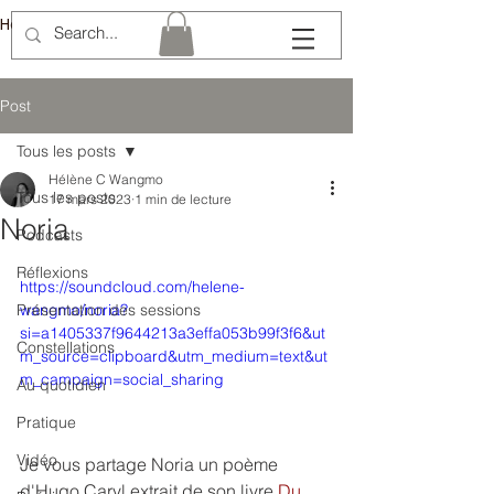
Hélène Lémery
Post
Tous les posts
Hélène C Wangmo
Tous les posts
17 mars 2023
1 min de lecture
Noria
Podcasts
Réflexions
https://soundcloud.com/helene-
Présentation des sessions
wangmo/noria?
si=a1405337f9644213a3effa053b99f3f6&ut
Constellations
m_source=clipboard&utm_medium=text&ut
m_campaign=social_sharing
Au quotidien
Pratique
Vidéo
Je vous partage Noria un poème 
d'Hugo Caryl extrait de son livre 
Du 