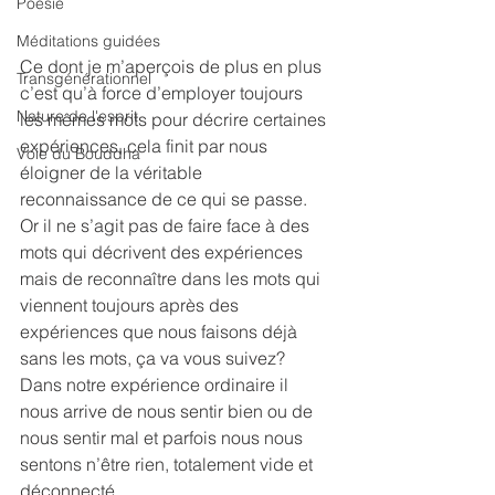
Poésie
Méditations guidées
Ce dont je m’aperçois de plus en plus 
Transgénérationnel
c’est qu’à force d’employer toujours 
Nature de l'esprit
les mêmes mots pour décrire certaines 
expériences, cela finit par nous 
Voie du Bouddha
éloigner de la véritable 
reconnaissance de ce qui se passe. 
Or il ne s’agit pas de faire face à des 
mots qui décrivent des expériences 
mais de reconnaître dans les mots qui 
viennent toujours après des 
expériences que nous faisons déjà 
sans les mots, ça va vous suivez?
Dans notre expérience ordinaire il 
nous arrive de nous sentir bien ou de 
nous sentir mal et parfois nous nous 
sentons n’être rien, totalement vide et 
déconnecté.