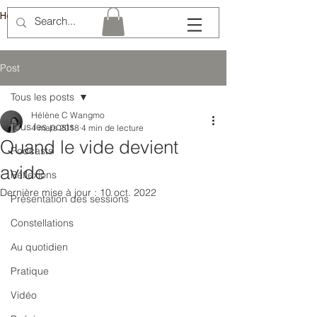
Hélène Lémery
Post
Tous les posts
Hélène C Wangmo
Tous les posts
4 mars 2018
4 min de lecture
Quand le vide devient
Podcasts
avide
Réflexions
Dernière mise à jour :
10 oct. 2022
Présentation des sessions
Constellations
Au quotidien
Pratique
Vidéo