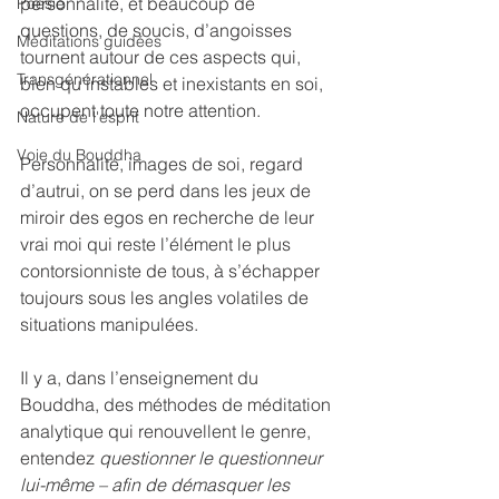
personnalité, et beaucoup de 
Poésie
questions, de soucis, d’angoisses 
Méditations guidées
tournent autour de ces aspects qui, 
Transgénérationnel
bien qu’instables et inexistants en soi, 
occupent toute notre attention.
Nature de l'esprit
Voie du Bouddha
Personnalité, images de soi, regard 
d’autrui, on se perd dans les jeux de 
miroir des egos en recherche de leur 
vrai moi qui reste l’élément le plus 
contorsionniste de tous, à s’échapper 
toujours sous les angles volatiles de 
situations manipulées.
Il y a, dans l’enseignement du 
Bouddha, des méthodes de méditation 
analytique qui renouvellent le genre, 
entendez 
questionner le questionneur 
lui-même – afin de démasquer les 