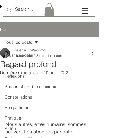
Hélène Lémery
Post
Tous les posts
Hélène C Wangmo
Tous les posts
26 nov. 2017
3 min de lecture
Regard profond
Podcasts
Dernière mise à jour :
10 oct. 2022
Réflexions
Présentation des sessions
Constellations
Au quotidien
Pratique
Nous autres, êtres humains, sommes 
Vidéo
souvent très obsédés par notre 