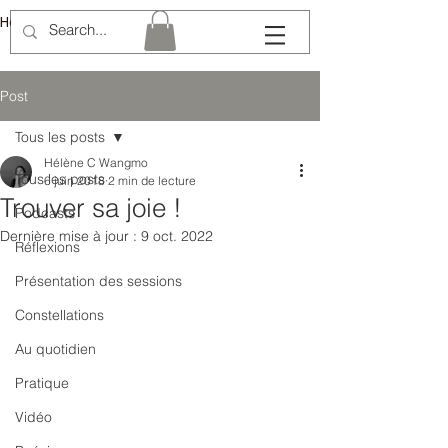
Hélène Lémery
Post
Tous les posts
Hélène C Wangmo
Tous les posts
6 juin 2018
2 min de lecture
Trouver sa joie !
Podcasts
Dernière mise à jour :
9 oct. 2022
Réflexions
Présentation des sessions
Constellations
Au quotidien
Pratique
Vidéo