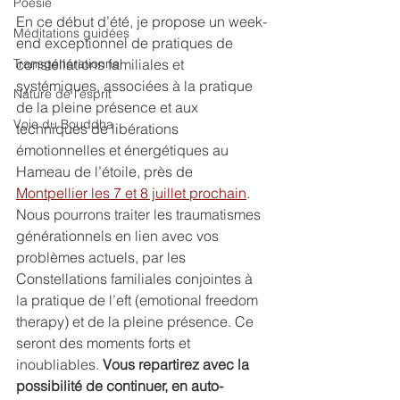
Poésie
En ce début d’été, je propose un week-
Méditations guidées
end exceptionnel de pratiques de 
Transgénérationnel
constellations familiales et 
systémiques, associées à la pratique 
Nature de l'esprit
de la pleine présence et aux 
Voie du Bouddha
techniques de libérations 
émotionnelles et énergétiques au 
Hameau de l’étoile, près de 
Montpellier les 7 et 8 juillet prochain
. 
Nous pourrons traiter les traumatismes 
générationnels en lien avec vos 
problèmes actuels, par les 
Constellations familiales conjointes à 
la pratique de l’eft (emotional freedom 
therapy) et de la pleine présence. Ce 
seront des moments forts et 
inoubliables. 
Vous repartirez avec la 
possibilité de continuer, en auto-