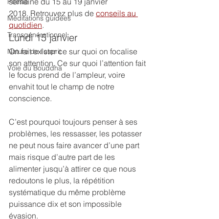
semaine du 15 au 19 janvier 
Poésie
2018. Retrouvez plus de 
conseils au 
Méditations guidées
quotidien
.
Transgénérationnel
Lundi 15 janvier
On fait exister ce sur quoi on focalise 
Nature de l'esprit
son attention. Ce sur quoi l’attention fait 
Voie du Bouddha
le focus prend de l’ampleur, voire 
envahit tout le champ de notre 
conscience.
C’est pourquoi toujours penser à ses 
problèmes, les ressasser, les potasser 
ne peut nous faire avancer d’une part 
mais risque d’autre part de les 
alimenter jusqu’à attirer ce que nous 
redoutons le plus, la répétition 
systématique du même problème 
puissance dix et son impossible 
évasion.