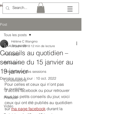
Hélène Lémery
Post
Tous les posts
Hélène C Wangmo
Tous les posts
20 janv. 2018
12 min de lecture
Conseils au quotidien –
Podcasts
semaine du 15 janvier au
Réflexions
19 janvier
Présentation des sessions
Dernière mise à jour :
10 oct. 2022
Constellations
Pour celles et ceux qui n’ont pas 
Au quotidien
d’accès facebook ou pour retrouver 
tous les petits conseils du jour, voici 
Pratique
ceux qui ont été publiés au quotidien 
Vidéo
sur 
ma page facebook
 durant la 