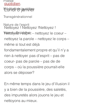
Poésie
quotidien
.
Méditations guidées
Lundi 8 janvier
Transgénérationnel
Nature de l'esprit
Nettoyez ! Nettoyez !Nettoyez ! 
Voie du Bouddha
Nettoyez l’esprit – nettoyez le coeur – 
nettoyez la parole – nettoyez le corps – 
même si tout est déjà 
fondamentalement propre et qu’il n’y a 
rien à nettoyer. pas d’esprit – pas de 
coeur- pas de parole – pas de de 
corps – où la poussière pourrait-elle 
alors se déposer?
En même temps dans le jeu d’illusion il 
y a bien de la poussière, des saletés, 
des impuretés alors jouons le jeu et 
nettoyons au mieux.