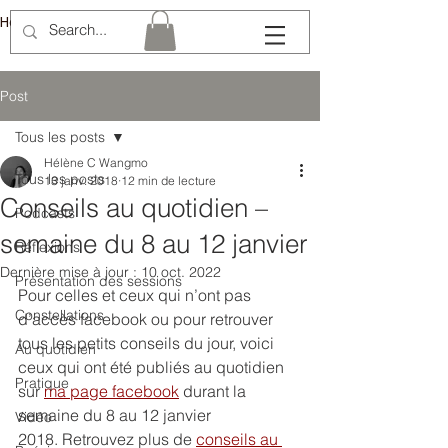
Hélène Lémery
Post
Tous les posts
Hélène C Wangmo
Tous les posts
13 janv. 2018
12 min de lecture
Conseils au quotidien –
Podcasts
semaine du 8 au 12 janvier
Réflexions
Dernière mise à jour :
10 oct. 2022
Présentation des sessions
Pour celles et ceux qui n’ont pas 
Constellations
d’accès facebook ou pour retrouver 
tous les petits conseils du jour, voici 
Au quotidien
ceux qui ont été publiés au quotidien 
Pratique
sur 
ma page facebook
 durant la 
semaine du 8 au 12 janvier 
Vidéo
2018. Retrouvez plus de 
conseils au 