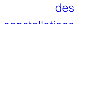
des 
constellations 
– Reliaisons 
sous toutes 
leurs formes
03 août 2026, 08:30
Saint-Martin-Lestra