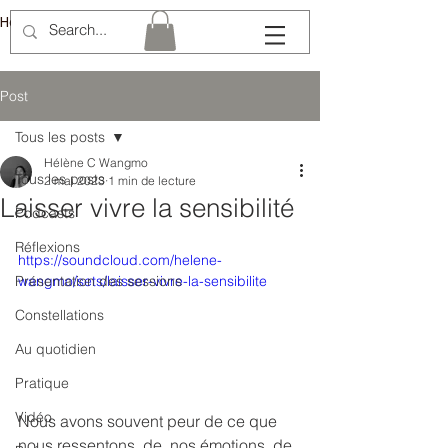
Hélène Lémery
Post
Tous les posts
Hélène C Wangmo
Tous les posts
2 mai 2023
1 min de lecture
Laisser vivre la sensibilité
Podcasts
Réflexions
https://soundcloud.com/helene-
Présentation des sessions
wangmo/sets/laisser-vivre-la-sensibilite
Constellations
Au quotidien
Pratique
Vidéo
Nous avons souvent peur de ce que 
nous ressentons, de  nos émotions, de 