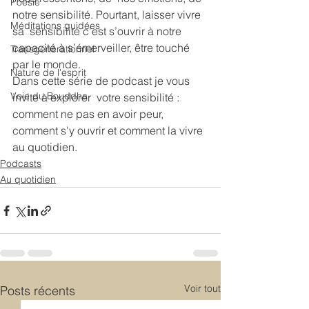
Poésie
notre sensibilité. Pourtant, laisser vivre 
Méditations guidées
sa  sensibilité c’est s’ouvrir à notre 
capacité à s’émerveiller, être touché  
Transgénérationnel
par le monde.
Nature de l'esprit
Dans cette série de podcast je vous 
Voie du Bouddha
invite à explorer  votre sensibilité : 
comment ne pas en avoir peur, 
comment s'y ouvrir et comment la vivre 
au quotidien.
Podcasts
Au quotidien
Voir tout
Posts récents