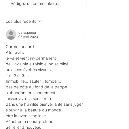
Rédigez un commentaire...
Intergénérationnel et
Discernement o
transgénérationnel
jugement ?
Les plus récents
catia.pema
07 mai 2023
Corps - accord
Aller avec
le va et vient im-permanent
de l'invisible au visible indiscipliné
aux sens éveillés vivants
1 et 2 et 3....
Immobilité... sauter... tomber...
pas de côté au fond de la trappe
s'abandonner sincèrement
laisser vivre la sensibilité
dans une humilité bienveillante sans juger
s'ouvrir à la beauté du monde
être là avec simplicité
Pénétrer le coeur profond
Se relier à nouveau